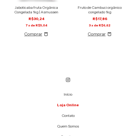
Jaboticaba fruta Orgânica
Fruto de Cambuci orgânico
Congelada 1kg | Asmussen
congelado 1kg
R$30,24
R$17,86
7
x de
R$5,04
3
x de
R$6,62
Início
Loja Online
Contato
Quem Somos