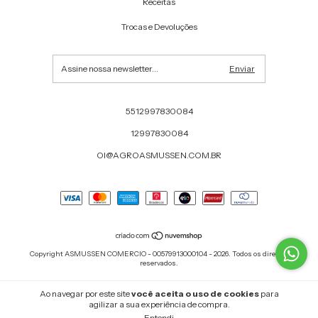
Receitas
Trocas e Devoluções
5512997830084
12997830084
OI@AGROASMUSSEN.COM.BR
Copyright ASMUSSEN COMERCIO - 00579913000104 - 2026. Todos os direitos
reservados.
Ao navegar por este site
você aceita o uso de cookies
para
agilizar a sua experiência de compra.
Entendi