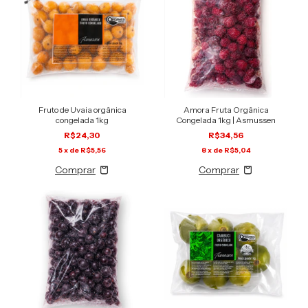
Fruto de Uvaia orgânica
Amora Fruta Orgânica
congelada 1kg
Congelada 1kg | Asmussen
R$24,30
R$34,56
5
x de
R$5,56
8
x de
R$5,04